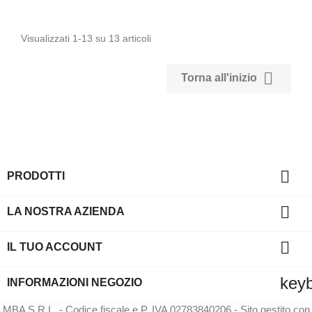
Visualizzati 1-13 su 13 articoli

Torna all'inizio

PRODOTTI

LA NOSTRA AZIENDA

IL TUO ACCOUNT
key
INFORMAZIONI NEGOZIO
MBA S.R.L. - Codice fiscale e P. IVA 02783840206 - Sito gestito con